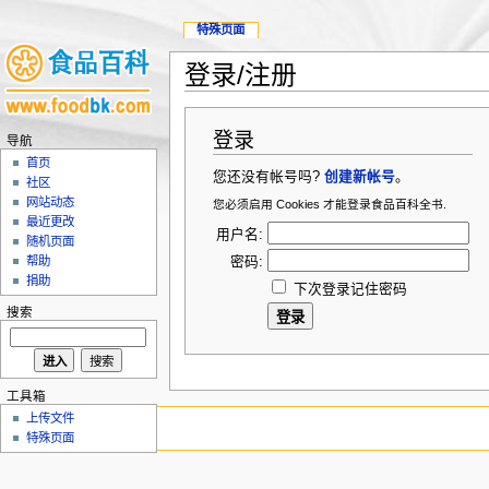
特殊页面
登录/注册
登录
导航
首页
您还没有帐号吗?
创建新帐号
。
社区
网站动态
您必须启用 Cookies 才能登录食品百科全书.
最近更改
用户名:
随机页面
密码:
帮助
捐助
下次登录记住密码
搜索
工具箱
上传文件
特殊页面